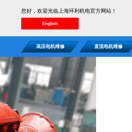
您好，欢迎光临上海环利机电官方网站！
English
高压电机维修
直流电机维修