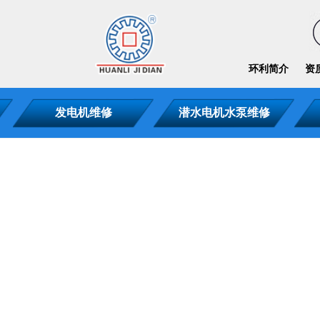
环利简介
资
发电机维修
潜水电机水泵维修