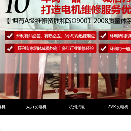
电机
风力发电机
杭州汽轮
AVK发电机