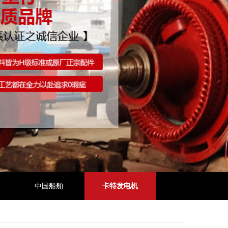
中国船舶
卡特发电机