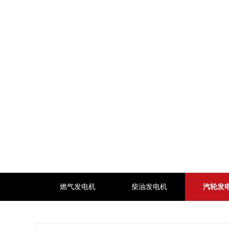
燃气发电机
柴油发电机
汽轮发