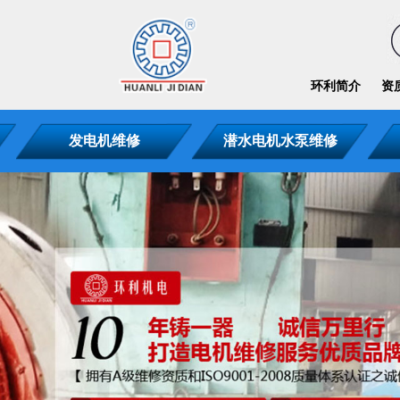
环利简介
资
发电机维修
潜水电机水泵维修