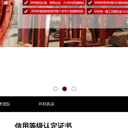
术团队
环利风采
信用等级认定证书