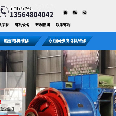
质荣誉
环利设备
环利新闻
联系环利
船舶电机维修
永磁同步曳引机维修