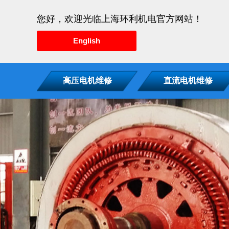
您好，欢迎光临上海环利机电官方网站！
English
高压电机维修
直流电机维修