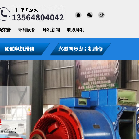
质荣誉
环利设备
环利新闻
联系环利
船舶电机维修
永磁同步曳引机维修