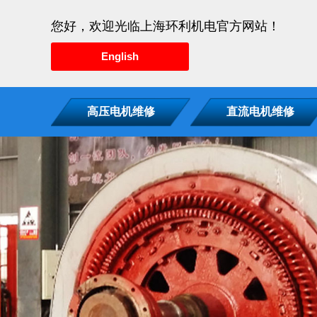
您好，欢迎光临上海环利机电官方网站！
English
高压电机维修
直流电机维修